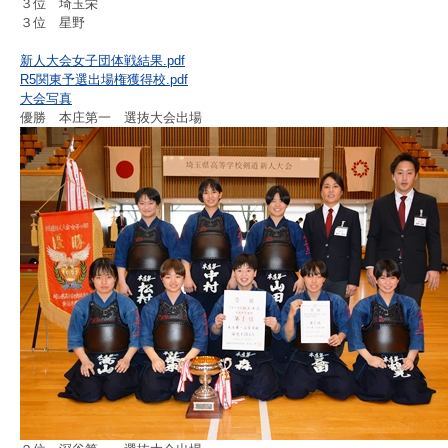
３位 埼玉栄
３位 星野
新人大会女子団体戦結果.pdf
R5関東予選出場権獲得校.pdf
大会写真
優勝 本庄第一 選抜大会出場