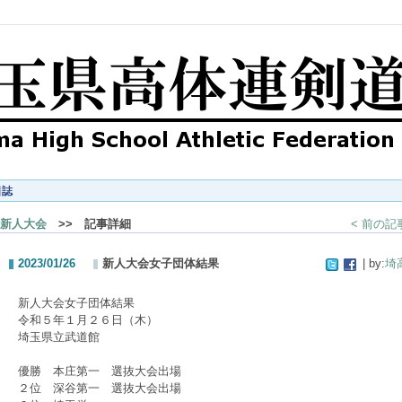
日誌
新人大会
>> 記事詳細
< 前の記
2023/01/26
新人大会女子団体結果
| by:
埼
新人大会女子団体結果
令和５年１月２６日（木）
埼玉県立武道館
優勝 本庄第一 選抜大会出場
２位 深谷第一 選抜大会出場