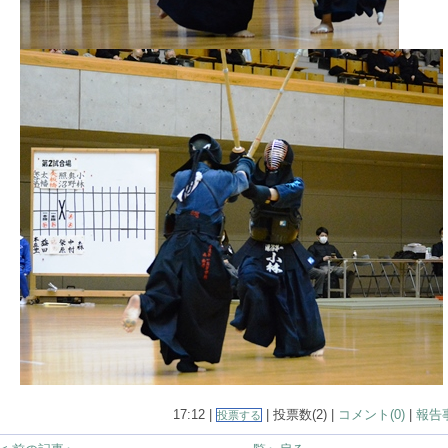
17:12 |
| 投票数(2) |
コメント(0)
|
報告
投票する