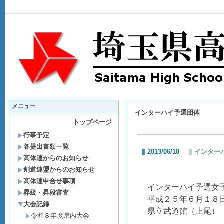
メニュー
インターハイ予選団体
トップページ
行事予定
各提出書類一覧
2013/06/18
インター
高体連からのお知らせ
剣道連盟からのお知らせ
高体連申合せ事項
インターハイ予選女
昇級・昇段審査
平成２５年６月１８
大会記録
県立武道館（上尾）
令和８年度県内大会