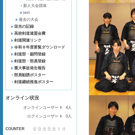
新人大会団体
test
過去の大会
栄光の記録
高校剣道連盟会費
剣道関連リンク
令和８年度要覧ダウンロード
剣道部・顧問登録
剣道部・部員登録
重大事故発生報告
部員勧誘ポスター
剣道継続推進ポスター
オンライン状況
オンラインユーザー
4人
ログインユーザー
0人
COUNTER