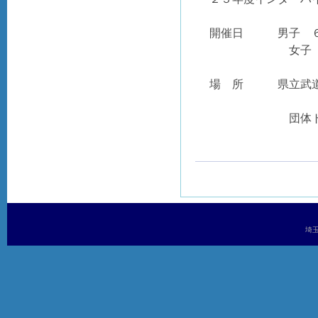
開催日 男子 ６
女子 ６月
場 所 県立武道
団体トーナ
埼