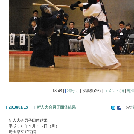
18:48 |
| 投票数(26) |
コメント(0)
|
報
投票する
2018/01/15
新人大会男子団体結果
| by:
新人大会男子団体結果
平成３０年１月１５日（月）
埼玉県立武道館