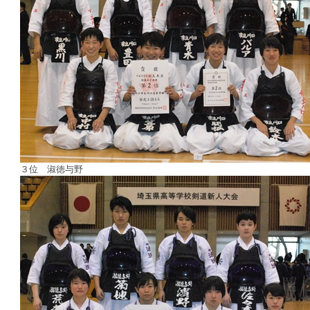
３位 淑徳与野