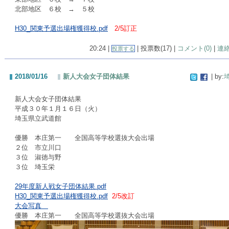
北部地区 ６校 → ５校
H30_関東予選出場権獲得校.pdf
2/5訂正
20:24 |
| 投票数(17) |
コメント(0)
|
連
投票する
2018/01/16
新人大会女子団体結果
| by:
新人大会女子団体結果
平成３０年１月１６日（火）
埼玉県立武道館
優勝 本庄第一 全国高等学校選抜大会出場
２位 市立川口
３位 淑徳与野
３位 埼玉栄
29年度新人戦女子団体結果.pdf
H30_関東予選出場権獲得校.pdf
2/5改訂
大会写真
優勝 本庄第一 全国高等学校選抜大会出場