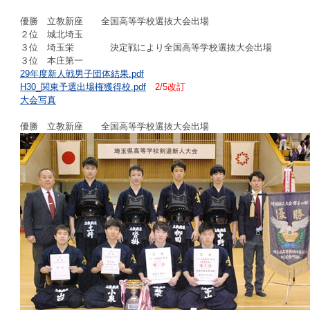
優勝 立教新座 全国高等学校選抜大会出場
２位 城北埼玉
３位 埼玉栄 決定戦により全国高等学校選抜大会出場
３位 本庄第一
29年度新人戦男子団体結果.pdf
H30_関東予選出場権獲得校.pdf
2/5改訂
大会写真
優勝 立教新座 全国高等学校選抜大会出場