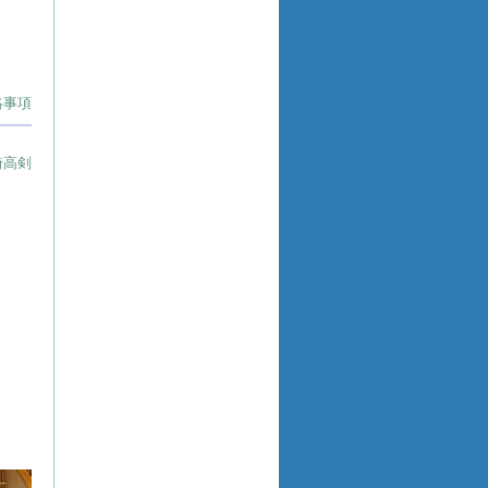
絡事項
埼高剣