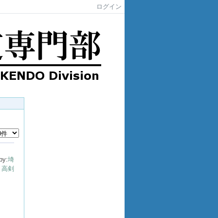
ログイン
by:
埼
高剣