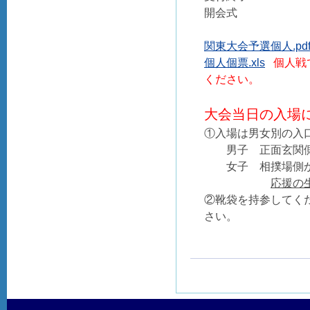
開会式 １
関東大会予選個人.pd
個人個票.xls
個人戦
ください。
大会当日の入場
①入場は男女別の入
男子 正面玄関側
女子 相撲場側か
応援の
②靴袋を持参してく
さい。