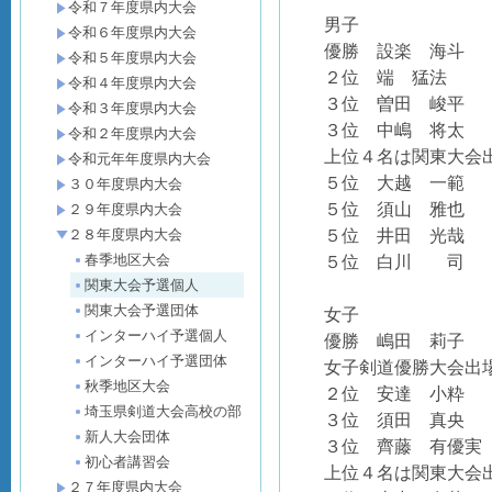
令和７年度県内大会
男子
令和６年度県内大会
優勝 設楽 海斗 
令和５年度県内大会
２位 端 猛法 
令和４年度県内大会
３位 曽田 峻平 （
令和３年度県内大会
３位 中嶋 将太 （
令和２年度県内大会
上位４名は関東大会
令和元年年度県内大会
５位 大越 一範 
３０年度県内大会
５位 須山 雅也 
２９年度県内大会
５位 井田 光哉 
２８年度県内大会
春季地区大会
５位 白川 司 
関東大会予選個人
関東大会予選団体
女子
インターハイ予選個人
優勝 嶋田 莉子 
インターハイ予選団体
女子剣道優勝大会出
秋季地区大会
２位 安達 小粋 
埼玉県剣道大会高校の部
３位 須田 真央 
新人大会団体
３位 齊藤 有優実
初心者講習会
上位４名は関東大会
２７年度県内大会