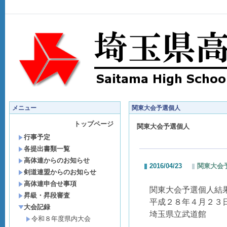
メニュー
関東大会予選個人
トップページ
関東大会予選個人
行事予定
各提出書類一覧
高体連からのお知らせ
2016/04/23
関東大会
剣道連盟からのお知らせ
高体連申合せ事項
関東大会予選個人結
昇級・昇段審査
平成２８年４月２３
大会記録
埼玉県立武道館
令和８年度県内大会