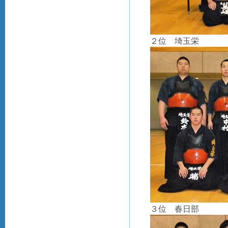
２位 埼玉栄
３位 春日部