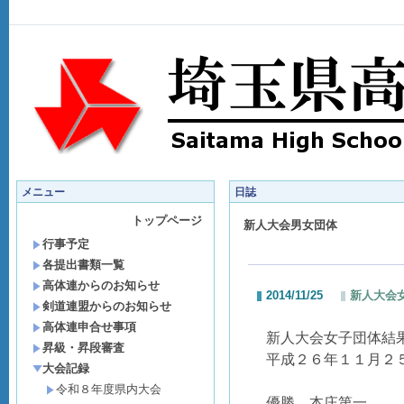
メニュー
日誌
トップページ
新人大会男女団体
行事予定
各提出書類一覧
高体連からのお知らせ
2014/11/25
新人大会
剣道連盟からのお知らせ
高体連申合せ事項
新人大会女子団体結
昇級・昇段審査
平成２６年１１月２
大会記録
令和８年度県内大会
優勝 本庄第一