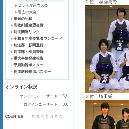
２位 淑徳与野
２５年度県内大会
過去の大会
栄光の記録
高校剣道連盟会費
剣道関連リンク
令和８年度要覧ダウンロード
剣道部・顧問登録
剣道部・部員登録
重大事故発生報告
部員勧誘ポスター
剣道継続推進ポスター
オンライン状況
３位 埼玉栄
オンラインユーザー
15人
ログインユーザー
0人
COUNTER