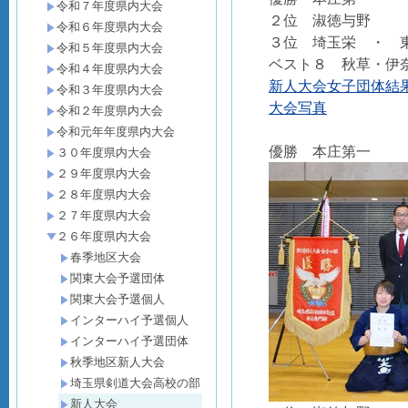
令和７年度県内大会
２位 淑徳与野
令和６年度県内大会
３位 埼玉栄 ・ 
令和５年度県内大会
ベスト８ 秋草・伊
令和４年度県内大会
新人大会女子団体結果.
令和３年度県内大会
大会写真
令和２年度県内大会
令和元年年度県内大会
優勝 本庄第一
３０年度県内大会
２９年度県内大会
２８年度県内大会
２７年度県内大会
２６年度県内大会
春季地区大会
関東大会予選団体
関東大会予選個人
インターハイ予選個人
インターハイ予選団体
秋季地区新人大会
埼玉県剣道大会高校の部
新人大会