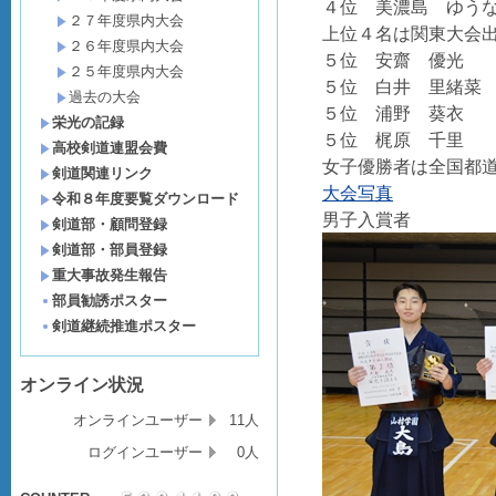
４位 美濃島 ゆう
２７年度県内大会
上位４名は関東大会
２６年度県内大会
５位
安齋 優
２５年度県内大会
５位
白井 里緒菜
過去の大会
５位
浦野 葵衣
栄光の記録
５位
梶原 千里
高校剣道連盟会費
女子優勝者は全国都
剣道関連リンク
大会写真
令和８年度要覧ダウンロード
男子入賞者
剣道部・顧問登録
剣道部・部員登録
重大事故発生報告
部員勧誘ポスター
剣道継続推進ポスター
オンライン状況
オンラインユーザー
11人
ログインユーザー
0人