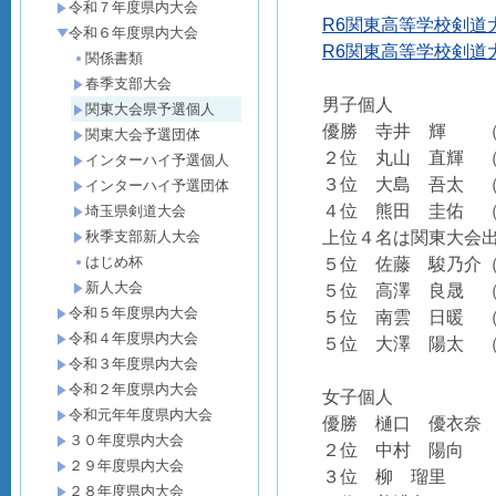
令和７年度県内大会
R6関東高等学校剣道大
令和６年度県内大会
R6関東高等学校剣道大
関係書類
春季支部大会
男子個人
関東大会県予選個人
優勝
寺井 輝
関東大会予選団体
２位
丸山 直輝
インターハイ予選個人
３位
大島 吾太
インターハイ予選団体
４位
熊田 圭佑
埼玉県剣道大会
上位４名は関東大会
秋季支部新人大会
はじめ杯
５位
佐藤 駿乃介
新人大会
５位
高澤 良晟
令和５年度県内大会
５位
南雲 日暖
令和４年度県内大会
５位
大澤 陽太
令和３年度県内大会
令和２年度県内大会
女子個人
令和元年年度県内大会
優勝
樋口 優衣
３０年度県内大会
２位
中村 陽向
２９年度県内大会
３位
柳 瑠里
２８年度県内大会