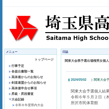
メニュー
日誌
トップページ
関東大会県予選出場権男女個人
行事予定
各提出書類一覧
高体連からのお知らせ
2024/05/02
関東大会
剣道連盟からのお知らせ
高体連申合せ事項
関東大会予選個人結
昇級・昇段審査
令和６年５月２日（
大会記録
所沢市民体育館
令和８年度県内大会