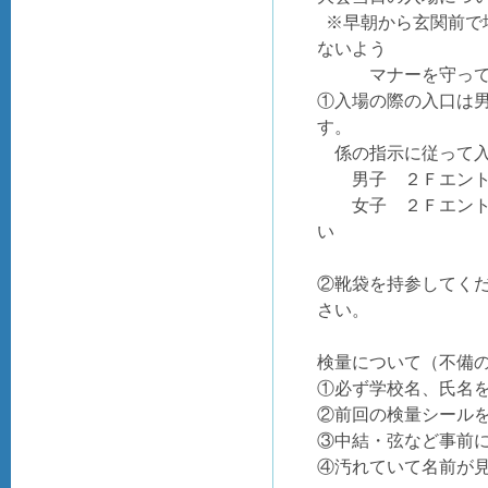
※早朝から玄関前で
ないよう
マナーを守って
①入場の際の入口は
す。
係の指示に従って入
男子 ２Ｆエントラ
女子 ２Ｆエントラ
い
②靴袋を持参してく
さい。
検量について（不備
①必ず学校名、氏名
②前回の検量シール
③中結・弦など事前
④汚れていて名前が