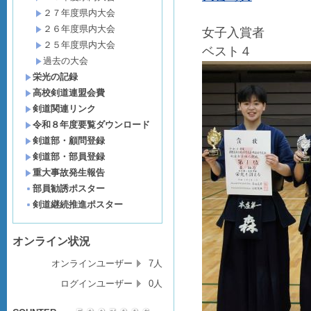
２７年度県内大会
２６年度県内大会
女子入賞者
２５年度県内大会
ベスト４
過去の大会
栄光の記録
高校剣道連盟会費
剣道関連リンク
令和８年度要覧ダウンロード
剣道部・顧問登録
剣道部・部員登録
重大事故発生報告
部員勧誘ポスター
剣道継続推進ポスター
オンライン状況
オンラインユーザー
7人
ログインユーザー
0人