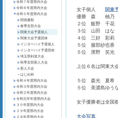
令和７年度県内大会
令和６年度県内大会
関東予
女子個人
令和５年度県内大会
優勝 森 柚乃 
関係書類
２位 飯野 千花
春季支部大会
３位 山田 はな
関東大会予選個人
４位 三好 彩莉
関東大会予選団体
インターハイ予選個人
５位 服部紗也香
インターハイ予選団体
５位 濱野 笑光 
埼玉県剣道大会
秋季支部新人大会
上位６名は関東大
新人大会
はじめ杯
５位 森光 夏希
令和４年度県内大会
令和３年度県内大会
５位 美濃島ゆう
令和２年度県内大会
令和元年年度県内大会
女子優勝者は全国
３０年度県内大会
２９年度県内大会
大会写真
２８年度県内大会