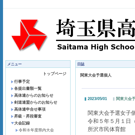
メニュー
日誌
トップページ
関東大会予選個人
行事予定
各提出書類一覧
高体連からのお知らせ
2023/05/01
関東大会
剣道連盟からのお知らせ
高体連申合せ事項
関東大会予選女子
昇級・昇段審査
令和５年５月１日
大会記録
所沢市民体育館
令和８年度県内大会