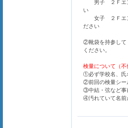
男子 ２Ｆエン
い
女子 ２Ｆエン
ださい
②靴袋を持参して
ください。
検量について（不
①必ず学校名、氏
②前回の検量シー
③中結・弦など事
④汚れていて名前