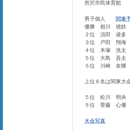
所沢市民体育館
関東予
男子個人
優勝 相川 琥鉄
２位 須田 凌多
３位 戸田 翔海
４位 木塚 洸太
５位 大島 吾太
５位 川崎 友椰 
上位６名は関東大
５位 松川 明央 
５位 菅藤 心優 
大会写真