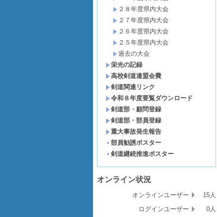
２８年度県内大会
２７年度県内大会
２６年度県内大会
２５年度県内大会
過去の大会
栄光の記録
高校剣道連盟会費
剣道関連リンク
令和８年度要覧ダウンロード
剣道部・顧問登録
剣道部・部員登録
重大事故発生報告
部員勧誘ポスター
剣道継続推進ポスター
オンライン状況
オンラインユーザー
15人
ログインユーザー
0人