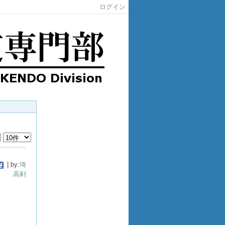
ログイン
| by:
埼
高剣