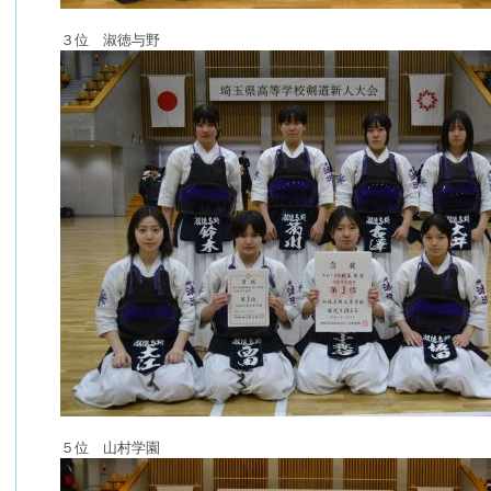
３位 淑徳与野
５位 山村学園