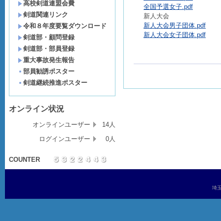
高校剣道連盟会費
全国予選女子.pdf
剣道関連リンク
新人大会
新人大会男子団体.pdf
令和８年度要覧ダウンロード
新人大会女子団体.pdf
剣道部・顧問登録
剣道部・部員登録
重大事故発生報告
部員勧誘ポスター
剣道継続推進ポスター
オンライン状況
オンラインユーザー
14人
ログインユーザー
0人
COUNTER
埼