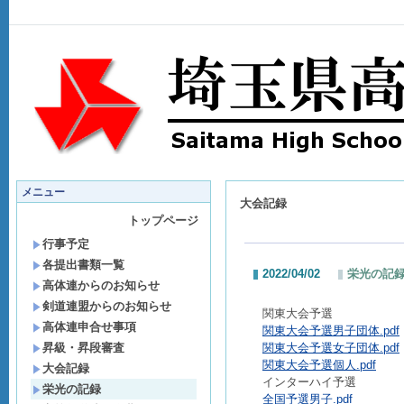
メニュー
大会記録
トップページ
行事予定
各提出書類一覧
2022/04/02
栄光の記
高体連からのお知らせ
剣道連盟からのお知らせ
関東大会予選
高体連申合せ事項
関東大会予選男子団体.pdf
昇級・昇段審査
関東大会予選女子団体.pdf
関東大会予選個人.pdf
大会記録
インターハイ予選
栄光の記録
全国予選男子.pdf